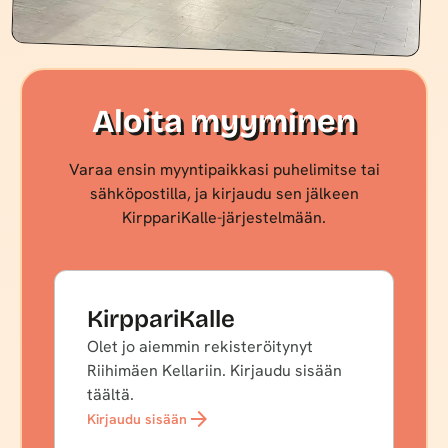
Aloita myyminen
Varaa ensin myyntipaikkasi puhelimitse tai
sähköpostilla, ja kirjaudu sen jälkeen
KirppariKalle-järjestelmään.
KirppariKalle
Olet jo aiemmin rekisteröitynyt
Riihimäen Kellariin. Kirjaudu sisään
täältä.
arrow_forward
Kirjaudu sisään