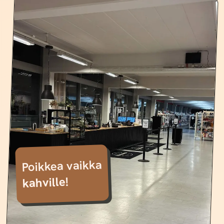
Poikkea vaikka
kahville!