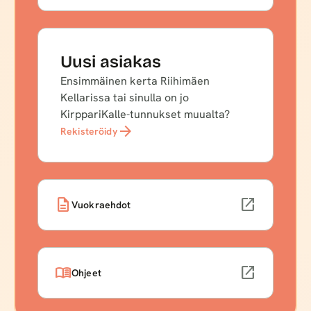
Uusi asiakas
Ensimmäinen kerta Riihimäen
Kellarissa tai sinulla on jo
KirppariKalle-tunnukset muualta?
arrow_forward
Rekisteröidy
description
open_in_new
Vuokraehdot
menu_book
open_in_new
Ohjeet