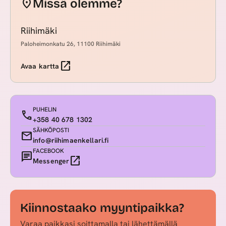
location_on
Missä olemme?
Riihimäki
Paloheimonkatu 26, 11100 Riihimäki
open_in_new
Avaa kartta
PUHELIN
call
+358 40 678 1302
SÄHKÖPOSTI
mail
info@riihimaenkellari.fi
FACEBOOK
chat
open_in_new
Messenger
Kiinnostaako myyntipaikka?
Varaa paikkasi soittamalla tai lähettämällä