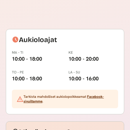
schedule
Aukioloajat
MA – TI
KE
10:00 - 18:00
10:00 - 20:00
TO – PE
LA – SU
10:00 - 18:00
10:00 - 16:00
Tarkista mahdolliset aukiolopoikkeamat
Facebook-
warning
sivuiltamme
.