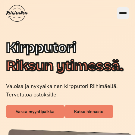
Kirpputori
Riksun ytimessä.
Valoisa ja nykyaikainen kirpputori Riihimäellä.
Tervetuloa ostoksille!
Varaa myyntipaikka
Katso hinnasto